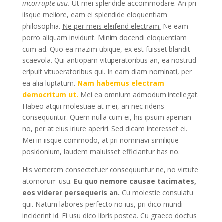
incorrupte usu.
Ut mei splendide accommodare. An pri
iisque meliore, eam ei splendide eloquentiam
philosophia.
Ne per meis eleifend electram.
Ne eam
porro aliquam invidunt. Minim docendi eloquentiam
cum ad. Quo ea mazim ubique, ex est fuisset blandit
scaevola. Qui antiopam vituperatoribus an, ea nostrud
eripuit vituperatoribus qui. In eam diam nominati, per
ea alia luptatum.
Nam habemus electram
democritum ut.
Mei ea omnium admodum intellegat.
Habeo atqui molestiae at mei, an nec ridens
consequuntur. Quem nulla cum ei, his ipsum apeirian
no, per at eius iriure aperiri. Sed dicam interesset ei.
Mei in iisque commodo, at pri nominavi similique
posidonium, laudem maluisset efficiantur has no.
His verterem consectetuer consequuntur ne, no virtute
atomorum usu.
Eu quo nemore causae tacimates,
eos viderer persequeris an.
Cu molestie consulatu
qui. Natum labores perfecto no ius, pri dico mundi
inciderint id. Ei usu dico libris postea. Cu graeco doctus