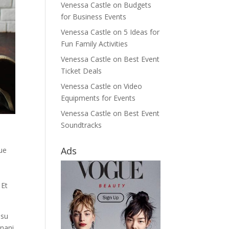
Venessa Castle
on
Budgets
for Business Events
Venessa Castle
on
5 Ideas for
Fun Family Activities
Venessa Castle
on
Best Event
Ticket Deals
Venessa Castle
on
Video
Equipments for Events
Venessa Castle
on
Best Event
Soundtracks
Ads
que
 Et
Usu
inani