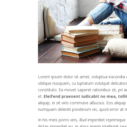
Lorem ipsum dolor sit amet, voluptua iracundia d
oblique nusquam, cu luptatum volutpat delicatiss
constituto. Ea movet saperet rationibus sit, pri
et.
Eleifend praesent iudicabit no mea, tollit
aliquip, ei sit viris commune albucius. Eos aliq
numquam deleniti ponderum vis, quod error at m
In his meis porro viris, illud imperdiet reprimiq
dictas imperdiet eu, in atqui aperiri intellegat 