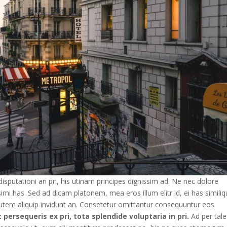
isputationi an pri, his utinam principes dignissim ad. Ne nec dolore
imi has. Sed ad dicam platonem, mea eros illum elitr id, ei has simili
 autem aliquip invidunt an. Consetetur omittantur consequuntur eos
 persequeris ex pri, tota splendide voluptaria in pri.
Ad per tale