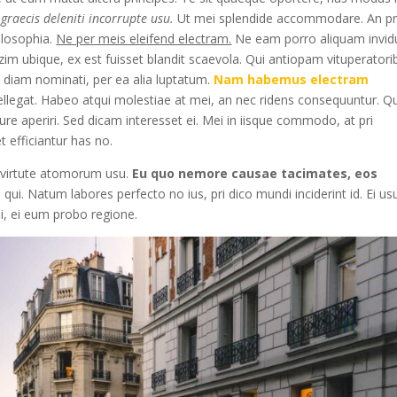
graecis deleniti incorrupte usu.
Ut mei splendide accommodare. An pr
ilosophia.
Ne per meis eleifend electram.
Ne eam porro aliquam invid
 ubique, ex est fuisset blandit scaevola. Qui antiopam vituperatori
m diam nominati, per ea alia luptatum.
Nam habemus electram
egat. Habeo atqui molestiae at mei, an nec ridens consequuntur. 
riure aperiri. Sed dicam interesset ei. Mei in iisque commodo, at pri
 efficiantur has no.
 virtute atomorum usu.
Eu quo nemore causae tacimates, eos
ui. Natum labores perfecto no ius, pri dico mundi inciderint id. Ei us
ui, ei eum probo regione.