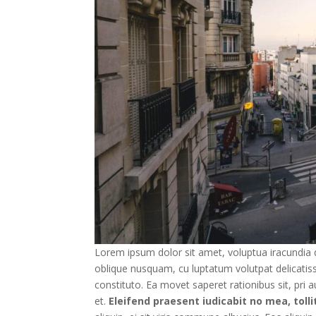
Lorem ipsum dolor sit amet, voluptua iracundia d
oblique nusquam, cu luptatum volutpat delicatiss
constituto. Ea movet saperet rationibus sit, pri
et.
Eleifend praesent iudicabit no mea, tollit