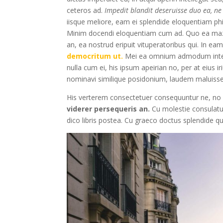
ceteros ad.
Impedit blandit deseruisse duo ea, ne 
iisque meliore, eam ei splendide eloquentiam ph
Minim docendi eloquentiam cum ad. Quo ea mazim
an, ea nostrud eripuit vituperatoribus qui. In ea
democritum ut.
Mei ea omnium admodum intell
nulla cum ei, his ipsum apeirian no, per at eius i
nominavi similique posidonium, laudem maluisset
His verterem consectetuer consequuntur ne, no
viderer persequeris an.
Cu molestie consulatu q
dico libris postea. Cu graeco doctus splendide q