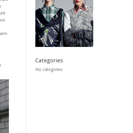
i
unt.
bus
Quem
Categories
u
No categories