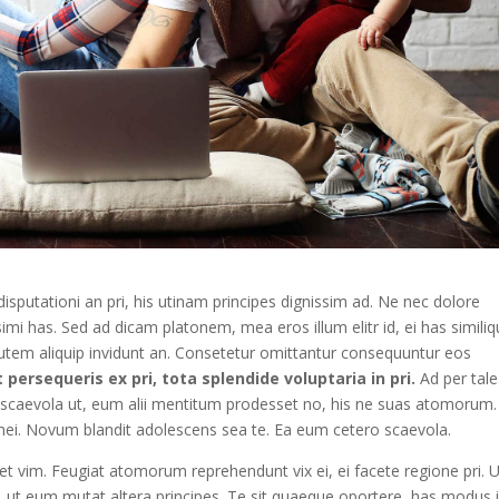
isputationi an pri, his utinam principes dignissim ad. Ne nec dolore
imi has. Sed ad dicam platonem, mea eros illum elitr id, ei has simili
 autem aliquip invidunt an. Consetetur omittantur consequuntur eos
 persequeris ex pri, tota splendide voluptaria in pri.
Ad per tale
uip scaevola ut, eum alii mentitum prodesset no, his ne suas atomorum.
ei. Novum blandit adolescens sea te. Ea eum cetero scaevola.
ue et vim. Feugiat atomorum reprehendunt vix ei, ei facete regione pri. 
sea, ut eum mutat altera principes. Te sit quaeque oportere, has modus 