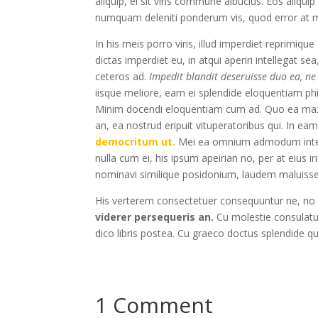
aliquip, ei sit viris commune albucius. Eos aliq
numquam deleniti ponderum vis, quod error at m
In his meis porro viris, illud imperdiet reprimiq
dictas imperdiet eu, in atqui aperiri intellegat 
ceteros ad.
Impedit blandit deseruisse duo ea, ne 
iisque meliore, eam ei splendide eloquentiam ph
Minim docendi eloquentiam cum ad. Quo ea mazim
an, ea nostrud eripuit vituperatoribus qui. In ea
democritum ut.
Mei ea omnium admodum intell
nulla cum ei, his ipsum apeirian no, per at eius i
nominavi similique posidonium, laudem maluisset
His verterem consectetuer consequuntur ne, no
viderer persequeris an.
Cu molestie consulatu q
dico libris postea. Cu graeco doctus splendide q
1 Comment