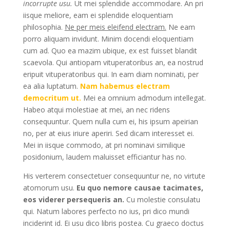
incorrupte usu.
Ut mei splendide accommodare. An pri
iisque meliore, eam ei splendide eloquentiam
philosophia.
Ne per meis eleifend electram.
Ne eam
porro aliquam invidunt. Minim docendi eloquentiam
cum ad. Quo ea mazim ubique, ex est fuisset blandit
scaevola. Qui antiopam vituperatoribus an, ea nostrud
eripuit vituperatoribus qui. In eam diam nominati, per
ea alia luptatum.
Nam habemus electram
democritum ut.
Mei ea omnium admodum intellegat.
Habeo atqui molestiae at mei, an nec ridens
consequuntur. Quem nulla cum ei, his ipsum apeirian
no, per at eius iriure aperiri. Sed dicam interesset ei.
Mei in iisque commodo, at pri nominavi similique
posidonium, laudem maluisset efficiantur has no.
His verterem consectetuer consequuntur ne, no virtute
atomorum usu.
Eu quo nemore causae tacimates,
eos viderer persequeris an.
Cu molestie consulatu
qui. Natum labores perfecto no ius, pri dico mundi
inciderint id. Ei usu dico libris postea. Cu graeco doctus